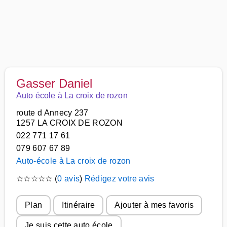
Gasser Daniel
Auto école à La croix de rozon
route d Annecy 237
1257 LA CROIX DE ROZON
022 771 17 61
079 607 67 89
Auto-école à La croix de rozon
☆
☆
☆
☆
☆
(
0 avis
)
Rédigez votre avis
Plan
Itinéraire
Ajouter à mes favoris
Je suis cette auto école