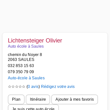
Lichtensteiger Olivier
Auto école à Saules
chemin du Noyer 8
2063 SAULES
032 853 15 63
079 350 79 09
Auto-école à Saules
☆
☆
☆
☆
☆
(
0 avis
)
Rédigez votre avis
Plan
Itinéraire
Ajouter à mes favoris
Je suis cette auto école