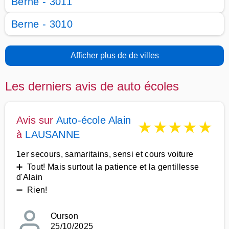
Berne - 3011
Berne - 3010
Afficher plus de de villes
Les derniers avis de auto écoles
Avis sur
Auto-école Alain
★
★
★
★
★
à
LAUSANNE
1er secours, samaritains, sensi et cours voiture
➕ Tout! Mais surtout la patience et la gentillesse
d'Alain
➖ Rien!
Ourson
25/10/2025