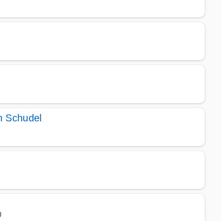
h Schudel
)