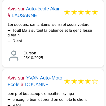
Avis sur
Auto-école Alain
★
★
★
★
★
à
LAUSANNE
1er secours, samaritains, sensi et cours voiture
➕ Tout! Mais surtout la patience et la gentillesse
d'Alain
➖ Rien!
Ourson
25/10/2025
Avis sur
YVAN Auto-Moto
★
★
★
★
☆
Ecole
à
DOUANNE
bon prof beaucoup d'empathie, sympa
➕ enseigne bien et prend en compte le client
➖ RAS