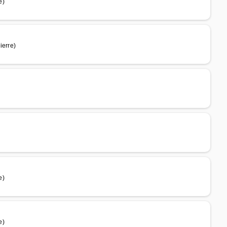
e)
ierre)
e)
e)