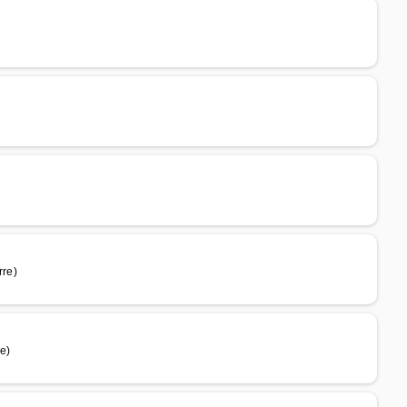
rre)
e)