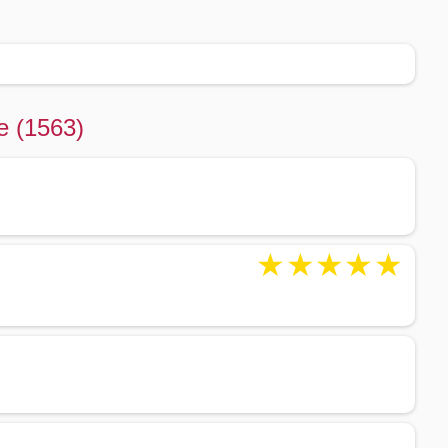
e (1563)
★
★
★
★
★