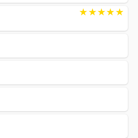
★
★
★
★
★