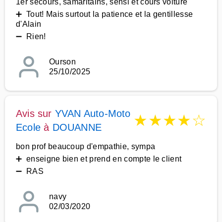
1er secours, samaritains, sensi et cours voiture
➕ Tout! Mais surtout la patience et la gentillesse
d'Alain
➖ Rien!
Ourson
25/10/2025
Avis sur
YVAN Auto-Moto
★
★
★
★
☆
Ecole
à
DOUANNE
bon prof beaucoup d'empathie, sympa
➕ enseigne bien et prend en compte le client
➖ RAS
navy
02/03/2020