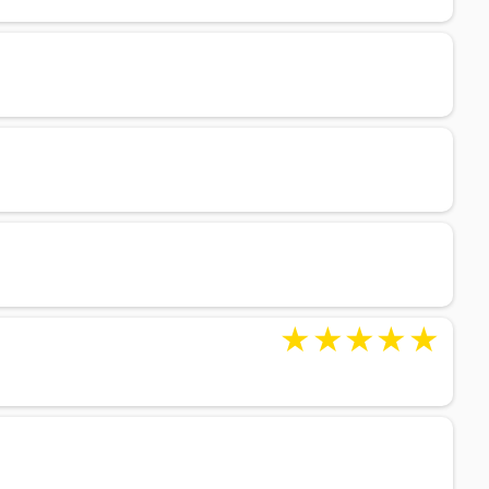
★
★
★
★
★