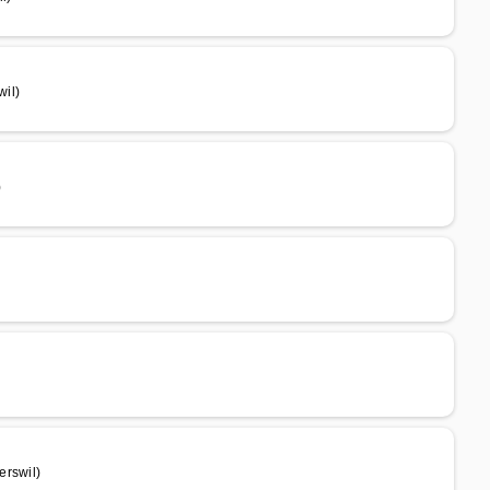
wil)
)
erswil)