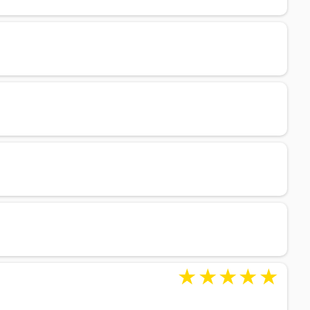
★
★
★
★
★