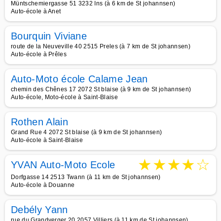
Müntschemiergasse 51 3232 Ins (à 6 km de St johannsen)
Auto-école à Anet
Bourquin Viviane
route de la Neuveville 40 2515 Preles (à 7 km de St johannsen)
Auto-école à Prêles
Auto-Moto école Calame Jean
chemin des Chênes 17 2072 St blaise (à 9 km de St johannsen)
Auto-école, Moto-école à Saint-Blaise
Rothen Alain
Grand Rue 4 2072 St blaise (à 9 km de St johannsen)
Auto-école à Saint-Blaise
★
★
★
★
☆
YVAN Auto-Moto Ecole
Dorfgasse 14 2513 Twann (à 11 km de St johannsen)
Auto-école à Douanne
Debély Yann
rue du Grandverger 20 2057 Villiers (à 11 km de St johannsen)