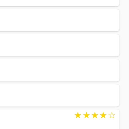
★
★
★
★
☆