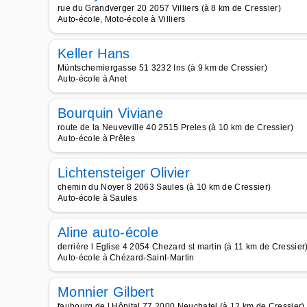
rue du Grandverger 20 2057 Villiers (à 8 km de Cressier)
Auto-école, Moto-école à Villiers
Keller Hans
Müntschemiergasse 51 3232 Ins (à 9 km de Cressier)
Auto-école à Anet
Bourquin Viviane
route de la Neuveville 40 2515 Preles (à 10 km de Cressier)
Auto-école à Prêles
Lichtensteiger Olivier
chemin du Noyer 8 2063 Saules (à 10 km de Cressier)
Auto-école à Saules
Aline auto-école
derrière l Eglise 4 2054 Chezard st martin (à 11 km de Cressier
Auto-école à Chézard-Saint-Martin
Monnier Gilbert
faubourg de l Hôpital 77 2000 Neuchatel (à 12 km de Cressier)