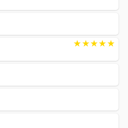
★
★
★
★
★