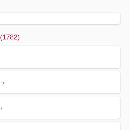
 (1782)
nd)
d)