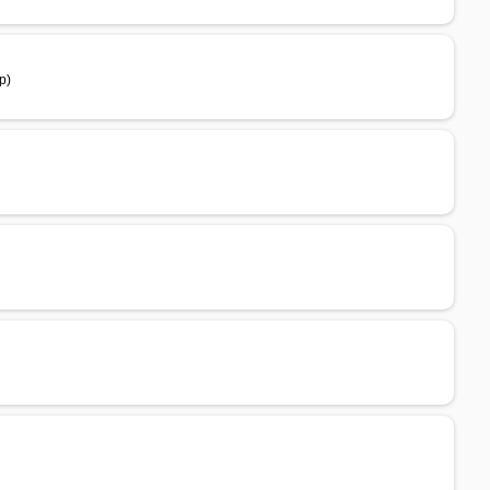
p)
)
)
)