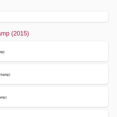
amp (2015)
mp)
dchamp)
amp)