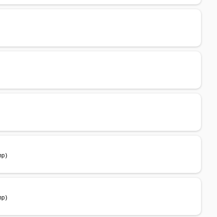
)
mp)
mp)