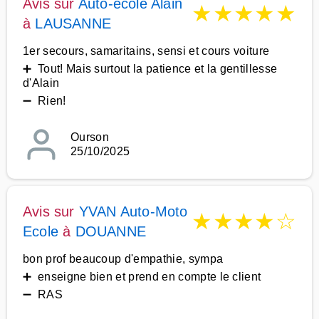
Avis sur
Auto-école Alain
★
★
★
★
★
à
LAUSANNE
1er secours, samaritains, sensi et cours voiture
➕ Tout! Mais surtout la patience et la gentillesse
d'Alain
➖ Rien!
Ourson
25/10/2025
Avis sur
YVAN Auto-Moto
★
★
★
★
☆
Ecole
à
DOUANNE
bon prof beaucoup d'empathie, sympa
➕ enseigne bien et prend en compte le client
➖ RAS