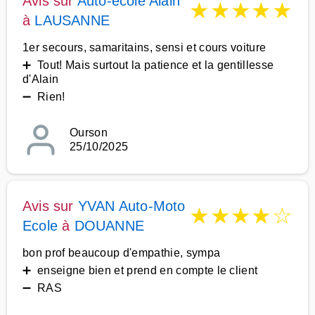
Avis sur
Auto-école Alain
★
★
★
★
★
à
LAUSANNE
1er secours, samaritains, sensi et cours voiture
➕ Tout! Mais surtout la patience et la gentillesse
d'Alain
➖ Rien!
Ourson
25/10/2025
Avis sur
YVAN Auto-Moto
★
★
★
★
☆
Ecole
à
DOUANNE
bon prof beaucoup d'empathie, sympa
➕ enseigne bien et prend en compte le client
➖ RAS