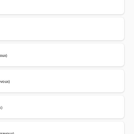
voux)
evoux)
x)
prevoux)