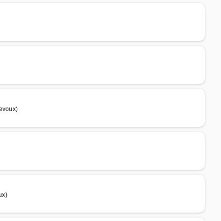
revoux)
ux)