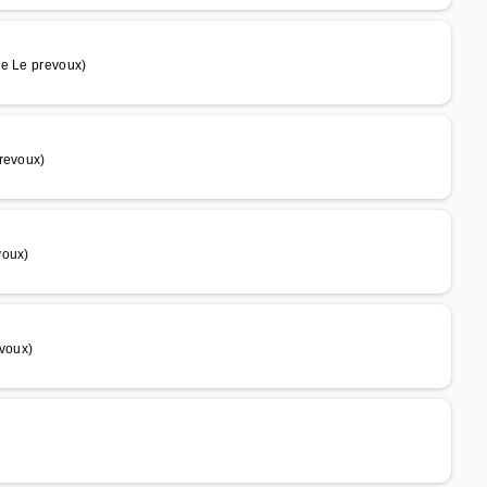
de Le prevoux)
revoux)
voux)
evoux)