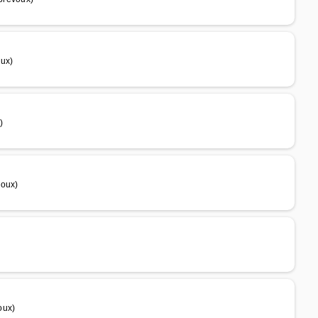
oux)
)
voux)
oux)