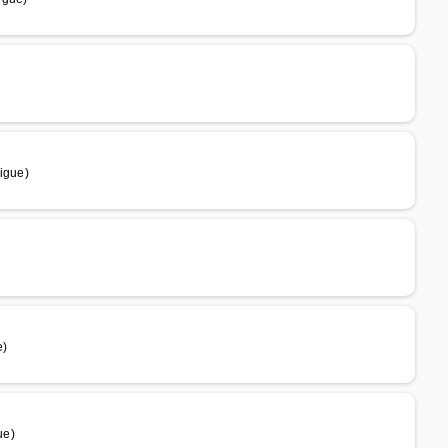
igue)
e)
ue)