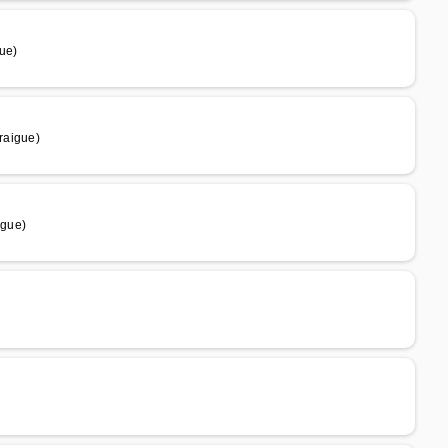
ue)
raigue)
igue)
)