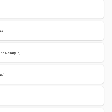
e)
m de Noiraigue)
gue)