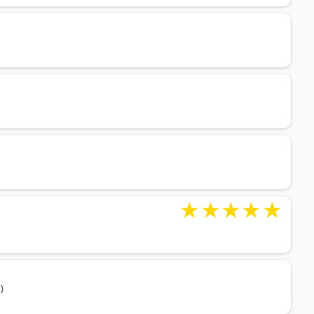
★
★
★
★
★
)