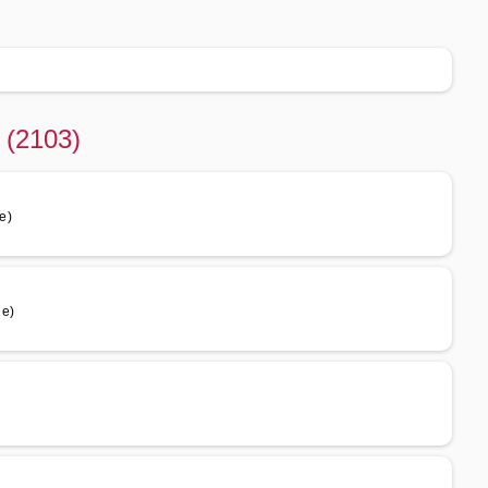
 (2103)
e)
ue)